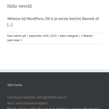
Hallo wereld.
Welkom bij WordPress. Dit is je eerste bericht. Bewerk of
[...]
Door
admin-p8
|
september 16th, 2019
|
Geen categorie
|
1 Reactie
Lees meer
SBH Fonds
Correspondentie: info@sbhfonds.nl
Voor subsidieaanvragen:
Maak alleen gebruik van het digitale aanvraagformulier